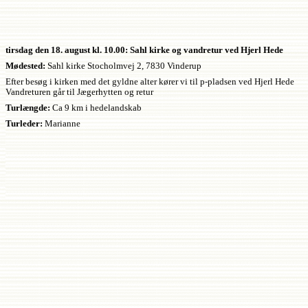
tirsdag den 18. august kl. 10.00: Sahl kirke og vandretur ved Hjerl Hede
Mødested:
Sahl kirke Stocholmvej 2, 7830 Vinderup
Efter besøg i kirken med det gyldne alter kører vi til p-pladsen ved Hjerl Hede
Vandreturen går til Jægerhytten og retur
Turlængde:
Ca 9 km i hedelandskab
Turleder:
Marianne